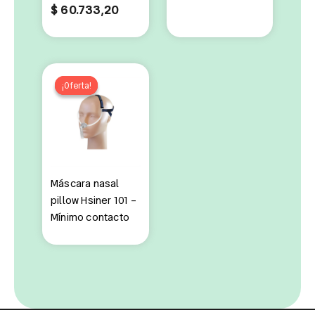
$
60.733,20
¡Oferta!
¡Oferta!
Máscara nasal
pillow Hsiner 101 –
Mínimo contacto