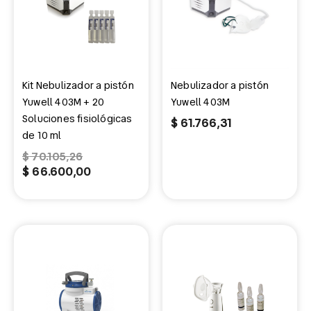
$ 70.105,26.
$ 66.600,00.
Kit Nebulizador a pistón
Nebulizador a pistón
Yuwell 403M + 20
Yuwell 403M
Soluciones fisiológicas
$
61.766,31
de 10 ml
$
70.105,26
$
66.600,00