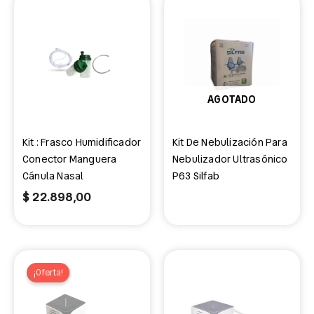
AGOTADO
Kit : Frasco Humidificador
Kit De Nebulización Para
Conector Manguera
Nebulizador Ultrasónico
Cánula Nasal
P63 Silfab
$
22.898,00
El
El
precio
precio
¡Oferta!
original
actual
era:
es: