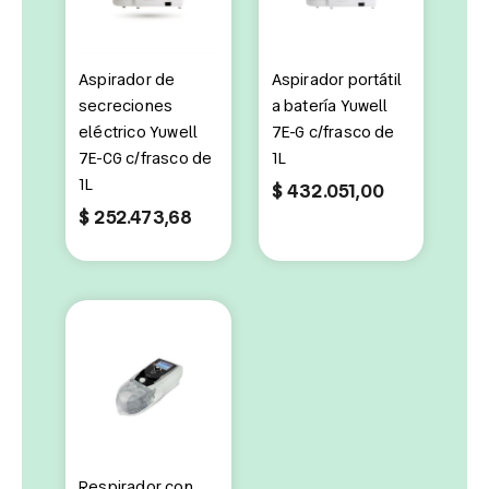
Aspirador de
Aspirador portátil
secreciones
a batería Yuwell
eléctrico Yuwell
7E-G c/frasco de
7E-CG c/frasco de
1L
1L
$
432.051,00
$
252.473,68
Respirador con