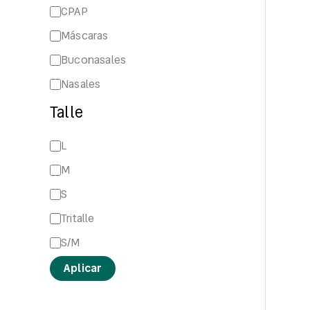
CPAP
Máscaras
Buconasales
Nasales
Talle
L
M
S
Tritalle
S/M
Aplicar