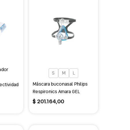
cio
ecio
inal
tual
1.636,00.
09.055,00.
ador
S
M
L
Máscara buconasal Philips
ectividad
Respironics Amara GEL
$
201.164,00