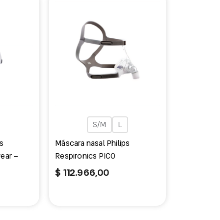
S/M
L
s
Máscara nasal Philips
ear –
Respironics PICO
$
112.966,00