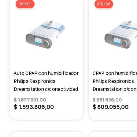
precio
precio
pre
pr
¡Oferta!
¡Oferta!
original
actual
orig
ac
era:
es:
era:
es:
$ 1.677.691,00.
$ 1.593.806,00.
$ 85
$ 8
Auto CPAP con humidificador
CPAP con humidific
Philips Respironics
Philips Respironics
Dreamstation c/conectividad
Dreamstation c/con
$
1.677.691,00
$
851.636,00
$
1.593.806,00
$
809.055,00