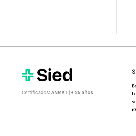
S
B
Certificados:
ANMAT | + 25 años
Lu
v
(