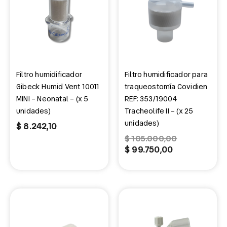
es:
era:
$ 99.750,00.
$ 105.000,
Filtro humidificador
Filtro humidificador para
Gibeck Humid Vent 10011
traqueostomía Covidien
MINI – Neonatal – (x 5
REF: 353/19004
unidades)
Tracheolife II – (x 25
unidades)
$
8.242,10
$
105.000,00
$
99.750,00