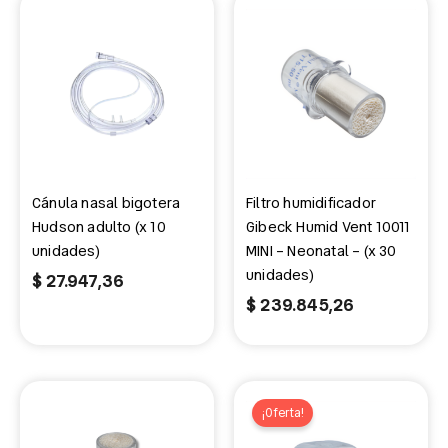
Cánula nasal bigotera
Filtro humidificador
Hudson adulto (x 10
Gibeck Humid Vent 10011
unidades)
MINI – Neonatal – (x 30
unidades)
$
27.947,36
$
239.845,26
El
El
precio
precio
¡Oferta!
actual
original